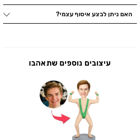
לבטל את ההזמנה לאחר שהבובה נכנסה לתהליך הייצור.
מהתוצאה הסופית.
תהליך זה כולל את התחלת העבודה על עיצוב ותבניות.
בהחלט! אנחנו שמחים לספק הזמנות גם ללקוחות מחו"ל.
האם ניתן לבצע איסוף עצמי?
לבדיקת אפשרות לביטול או שינוי, מומלץ לעיין במדיניות
זמן הייצור שלנו נשאר זהה, אך זמני המשלוח ועלויות
חשוב לציין כי לאחר אישור הסקיצה, לא ניתן לבצע תיקונים
ההחזרות שלנו.
המשלוח משתנים בהתאם לכתובת היעד.
לשלב הקודם. לדוגמה, בשלב הראשון תישלח סקיצה של
לא קיימת אפשרות של איסוף עצמי, בית הייצור שלנו הינו
תווי הפנים לאישור. במידה ואישרתם את הסקיצה, תווי
בחו״ל ולכן אנו מציעים משלוח ישירות אליכם באמצעות
הפנים נכנסים לתהליך אפייה בתנור, ולא ניתן לבצע בהם
שירותי משלוח מהירים ואמינים.
תיקונים לאחר מכן. אנו ממשיכים לשלב הבא בעיצוב
הבובה, כך שחשוב לעבור על כל סקיצה בקפידה לפני
עיצובים נוספים שתאהבו
אישור סופי.
עיכוב במתן אישור או בקשות לתיקונים מרובים עשויים
להאריך את זמן הייצור, ולכן אנו ממליצים להיערך בהתאם
ולהגיב בזמן כדי להבטיח תהליך מהיר ויעיל.