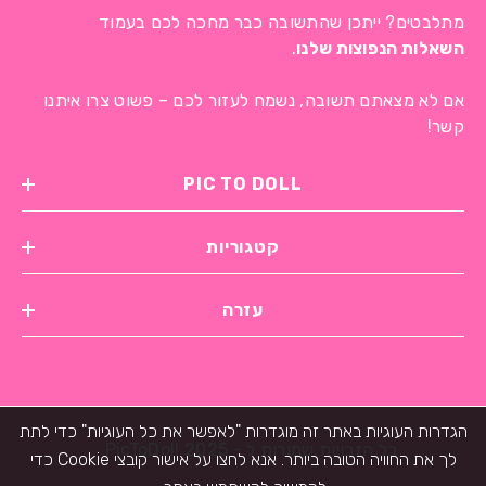
מתלבטים? ייתכן שהתשובה כבר מחכה לכם בעמוד
השאלות הנפוצות שלנו
.
אם לא מצאתם תשובה, נשמח לעזור לכם – פשוט צרו איתנו
קשר!
PIC TO DOLL
קטגוריות
עזרה
הגדרות העוגיות באתר זה מוגדרות "לאפשר את כל העוגיות" כדי לתת
כל הזכויות שמורות ל - PicToDoll 2025
לך את החוויה הטובה ביותר. אנא לחצו על אישור קובצי Cookie כדי