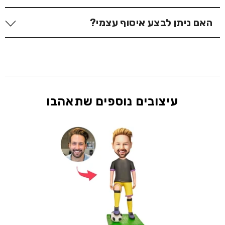
לבטל את ההזמנה לאחר שהבובה נכנסה לתהליך הייצור.
מהתוצאה הסופית.
תהליך זה כולל את התחלת העבודה על עיצוב ותבניות.
בהחלט! אנחנו שמחים לספק הזמנות גם ללקוחות מחו"ל.
האם ניתן לבצע איסוף עצמי?
לבדיקת אפשרות לביטול או שינוי, מומלץ לעיין במדיניות
זמן הייצור שלנו נשאר זהה, אך זמני המשלוח ועלויות
חשוב לציין כי לאחר אישור הסקיצה, לא ניתן לבצע תיקונים
ההחזרות שלנו.
המשלוח משתנים בהתאם לכתובת היעד.
לשלב הקודם. לדוגמה, בשלב הראשון תישלח סקיצה של
לא קיימת אפשרות של איסוף עצמי, בית הייצור שלנו הינו
תווי הפנים לאישור. במידה ואישרתם את הסקיצה, תווי
בחו״ל ולכן אנו מציעים משלוח ישירות אליכם באמצעות
הפנים נכנסים לתהליך אפייה בתנור, ולא ניתן לבצע בהם
שירותי משלוח מהירים ואמינים.
תיקונים לאחר מכן. אנו ממשיכים לשלב הבא בעיצוב
הבובה, כך שחשוב לעבור על כל סקיצה בקפידה לפני
עיצובים נוספים שתאהבו
אישור סופי.
עיכוב במתן אישור או בקשות לתיקונים מרובים עשויים
להאריך את זמן הייצור, ולכן אנו ממליצים להיערך בהתאם
ולהגיב בזמן כדי להבטיח תהליך מהיר ויעיל.