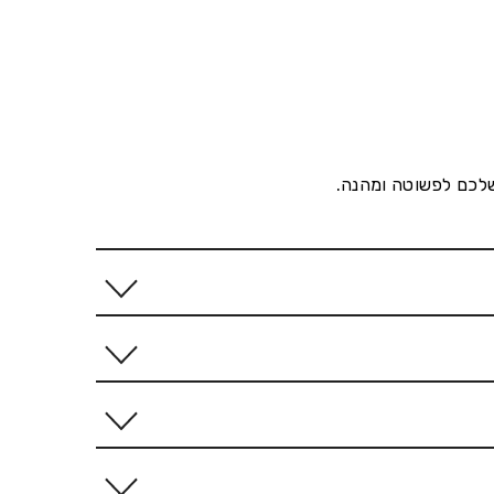
שלכם לפשוטה ומהנה.
ודת יד, כל בובה דורשת זמן רב ממומחי
לאישור, אם יהיו בעיות או דרושות התאמות תוכלו לבקש
פנים נראות בהירות מדי. תמונות כהות
סף על ידי האמן. זהו חלק מהאפקט הקסום