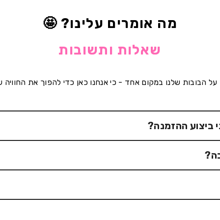
מה אומרים עלינו? 🤩
שאלות ותשובות
ל הבובות שלנו במקום אחד - כי אנחנו כאן כדי להפוך את החוויה 
 ביצוע ההזמנה?
 ההזמנה. מכיוון שמדובר במוצרים בהתאמה אישית גבוהה שנוצרים בעב
בה?
הפיסול שלנו - לכן יש להשלים את ההזמנה. בתוך 3-5 ימי עבודה מרגע ההזמנה תשלח אליכם סקיצה 
ור כדי לראות את פרטי הפנים של האדם, אך לא כל כך הרבה אור שה
 החשובים.
הן יהיו דומות לאדם שבתמונה אך יכללו אלמנט קל של קריקטורה שנו