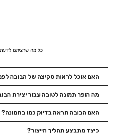
כל מה שרציתם לדעת ע
האם אוכל לראות סקיצה של הבובה לפני
לצערנו, אנחנו לא יכולים לספק סקיצה לפני ביצוע
מה הופך תמונה לטובה עבור יצירת הבו
תיקונים.
תמונה טובה היא כזו עם תאורה מתאימה – מספיק א
האם הבובה תראה בדיוק כמו בתמונה?
מקשות על צוות המעצבים שלנו לתפוס את הפרטים
הבובות שלנו מעוצבות בסגנון "קריקטורי", כלומר 
כיצד מתבצע תהליך הייצור?