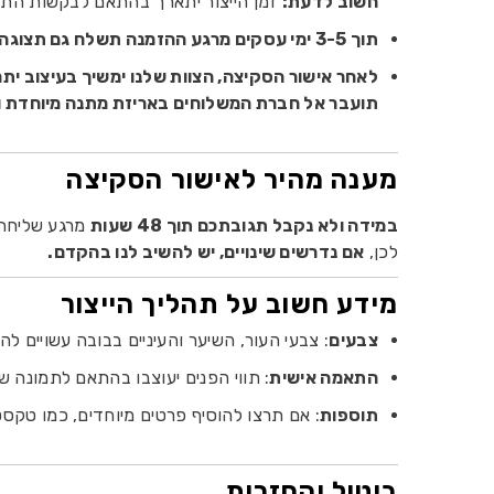
חשוב לדעת:
זמן הייצור יתארך בהתאם לבקשות התיק
תוך 3-5 ימי עסקים מרגע ההזמנה תשלח גם תצוגה מקדימה של חלק הגוף שעוצב.
לאחר אישור הסקיצה, הצוות שלנו ימשיך בעיצוב יתר
תועבר אל חברת המשלוחים באריזת מתנה מיוחדת ו
מענה מהיר לאישור הסקיצה
במידה ולא נקבל תגובתכם תוך 48 שעות
מרגע שליחת 
לכן,
אם נדרשים שינויים, יש להשיב לנו בהקדם.
מידע חשוב על תהליך הייצור
צבעים
: צבעי העור, השיער והעיניים בבובה עשויים ל
התאמה אישית
: תווי הפנים יעוצבו בהתאם לתמונה ש
תוספות
: אם תרצו להוסיף פרטים מיוחדים, כמו טקס
ביטול והחזרות