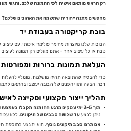
רק הראש מותאם אישית לפי התמונה שלכם, והגוף מעו
מחפשים מתנה ייחודית שתשמח את האהובים שלכם?
ה
בובת קריקטורה בעבודת יד
הבובות שלנו מיוצרות מחימר פולימרי איכותי, עם עיצוב
טבח או כל עיצוב אחר – אתם מעלים רק תמונה לעיצוב ה
העלאת תמונות ברורות ומפורטות
כדי להבטיח שהתוצאה תהיה מושלמת, מומלץ להעלות תמונ
דבר, הבעה ותווי הפנים של הבובה יעוצבו בהתאם לתמו
תהליך ייצור מקצועי וסקיצה לאישו
תוך 3-5 ימי עסקים מרגע ההזמנה תקבלו באמצעות המייל או הווטסאפ סקיצה של תווי הפנים (ללא שיער) לאישורכם.
ניתן לבצע
עד שלושה סבבים של תיקונים
, ללא עלות
אם תרצו סבב תיקונים נוסף
, הוא יתבצע בתוספת ת